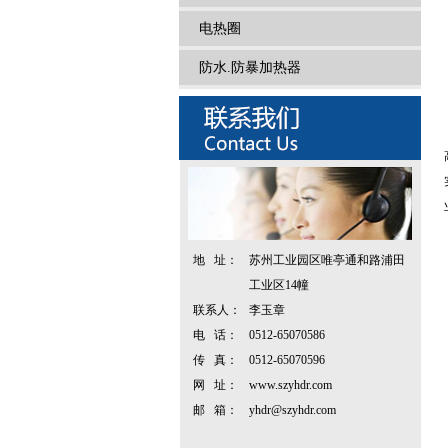
电热圈
防水.防暴加热器
地 址：
苏州工业园区唯亭通和路浦田
工业区14幢
联系人：
李玉章
电 话：
0512-65070586
传 真：
0512-65070596
网 址：
www.szyhdr.com
邮 箱：
yhdr@szyhdr.com