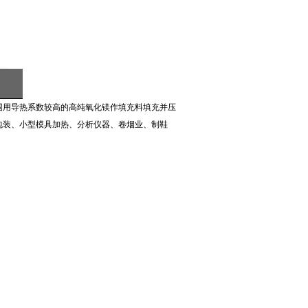
围用导热系数较高的高纯氧化镁作填充料填充并压
包装、小型模具加热、分析仪器、卷烟业、制鞋