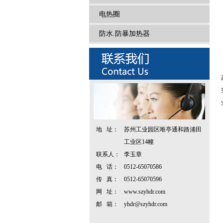
电热圈
防水.防暴加热器
地 址：
苏州工业园区唯亭通和路浦田
工业区14幢
联系人：
李玉章
电 话：
0512-65070586
传 真：
0512-65070596
网 址：
www.szyhdr.com
邮 箱：
yhdr@szyhdr.com