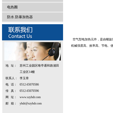
电热圈
防水.防暴加热器
空气型电加热元件，是由螺旋形
机械强度高、效率高、节电、
地 址：
苏州工业园区唯亭通和路浦田
工业区14幢
联系人：
李玉章
电 话：
0512-65070586
传 真：
0512-65070596
网 址：
www.szyhdr.com
邮 箱：
yhdr@szyhdr.com