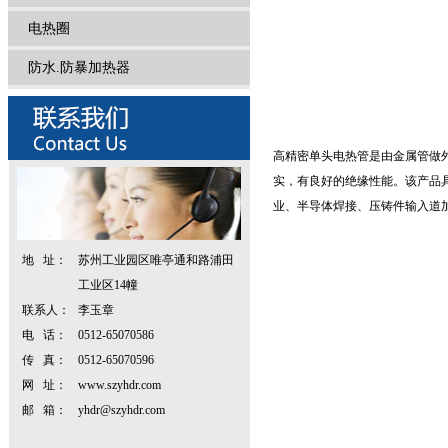
电热圈
防水.防暴加热器
高精密单头电热管是由金属管做
实，有良好的绝缘性能。该产品
业、半导体焊接、压铸件输入道
地 址：
苏州工业园区唯亭通和路浦田
工业区14幢
联系人：
李玉章
电 话：
0512-65070586
传 真：
0512-65070596
网 址：
www.szyhdr.com
邮 箱：
yhdr@szyhdr.com